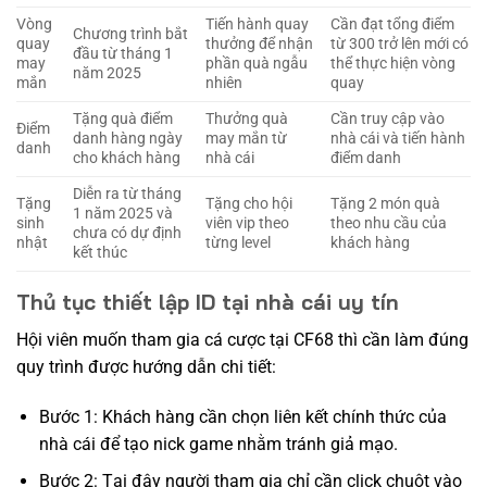
Vòng
Tiến hành quay
Cần đạt tổng điểm
Chương trình bắt
quay
thưởng để nhận
từ 300 trở lên mới có
đầu từ tháng 1
may
phần quà ngẫu
thể thực hiện vòng
năm 2025
mắn
nhiên
quay
Tặng quà điểm
Thưởng quà
Cần truy cập vào
Điểm
danh hàng ngày
may mắn từ
nhà cái và tiến hành
danh
cho khách hàng
nhà cái
điểm danh
Diễn ra từ tháng
Tặng
Tặng cho hội
Tặng 2 món quà
1 năm 2025 và
sinh
viên vip theo
theo nhu cầu của
chưa có dự định
nhật
từng level
khách hàng
kết thúc
Thủ tục thiết lập ID tại nhà cái uy tín
Hội viên muốn tham gia cá cược tại CF68 thì cần làm đúng
quy trình được hướng dẫn chi tiết:
Bước 1: Khách hàng cần chọn liên kết chính thức của
nhà cái để tạo nick game nhằm tránh giả mạo.
Bước 2: Tại đây người tham gia chỉ cần click chuột vào