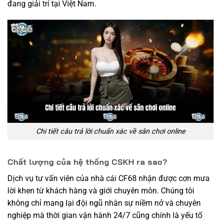
đang giải trí tại Việt Nam.
Chi tiết câu trả lời chuẩn xác về sân chơi online
Chất lượng của hệ thống CSKH ra sao?
Dịch vụ tư vấn viên của nhà cái CF68 nhận được cơn mưa
lời khen từ khách hàng và giới chuyên môn. Chúng tôi
không chỉ mang lại đội ngũ nhân sự niềm nở và chuyên
nghiệp mà thời gian vận hành 24/7 cũng chính là yếu tố