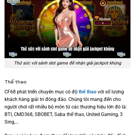
Thử sức với sảnh slot game để nhận giải jackpot khủng
Thể thao
CF68 phát triển chuyên mục có độ
thể thao
với số lượng
khách hàng giải trí đông đảo. Chúng tôi mang đến cho
người chơi rất nhiều bộ môn từ các thương hiệu lớn đó là:
BTI, CMD368, SBOBET, Saba thể thao, United Gaming, 3
Sing,…