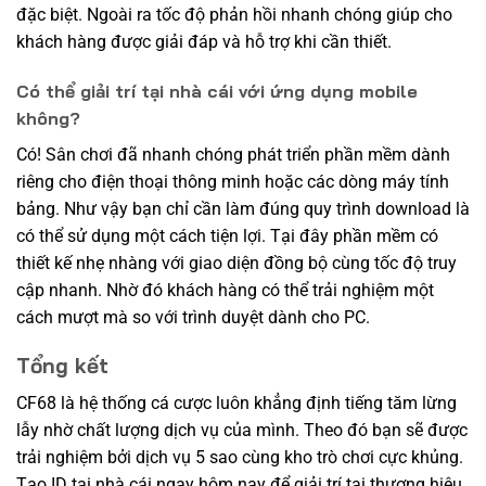
đặc biệt. Ngoài ra tốc độ phản hồi nhanh chóng giúp cho
khách hàng được giải đáp và hỗ trợ khi cần thiết.
Có thể giải trí tại nhà cái với ứng dụng mobile
không?
Có! Sân chơi đã nhanh chóng phát triển phần mềm dành
riêng cho điện thoại thông minh hoặc các dòng máy tính
bảng. Như vậy bạn chỉ cần làm đúng quy trình download là
có thể sử dụng một cách tiện lợi. Tại đây phần mềm có
thiết kế nhẹ nhàng với giao diện đồng bộ cùng tốc độ truy
cập nhanh. Nhờ đó khách hàng có thể trải nghiệm một
cách mượt mà so với trình duyệt dành cho PC.
Tổng kết
CF68 là hệ thống cá cược luôn khẳng định tiếng tăm lừng
lẫy nhờ chất lượng dịch vụ của mình. Theo đó bạn sẽ được
trải nghiệm bởi dịch vụ 5 sao cùng kho trò chơi cực khủng.
Tạo ID tại nhà cái ngay hôm nay để giải trí tại thương hiệu