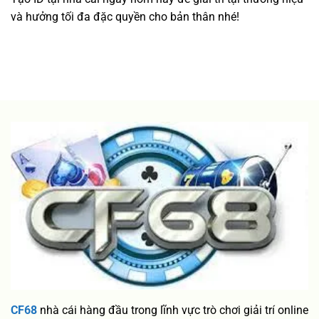
và hưởng tối đa đặc quyền cho bản thân nhé!
CF68
nhà cái hàng đầu trong lĩnh vực trò chơi giải trí online