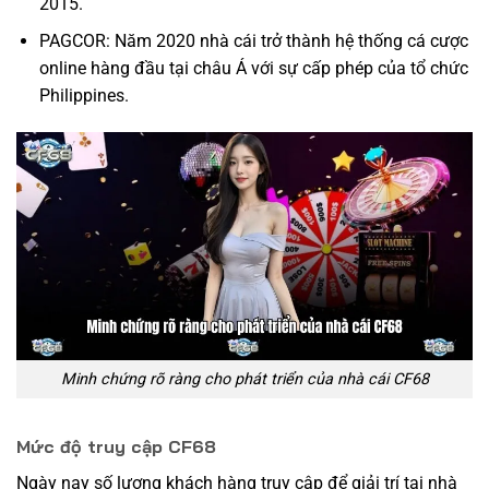
2015.
PAGCOR: Năm 2020 nhà cái trở thành hệ thống cá cược
online hàng đầu tại châu Á với sự cấp phép của tổ chức
Philippines.
Minh chứng rõ ràng cho phát triển của nhà cái CF68
Mức độ truy cập CF68
Ngày nay số lượng khách hàng truy cập để giải trí tại nhà