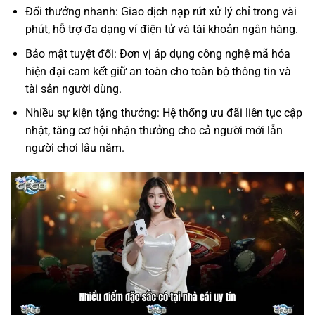
Đổi thưởng nhanh: Giao dịch nạp rút xử lý chỉ trong vài
phút, hỗ trợ đa dạng ví điện tử và tài khoản ngân hàng.
Bảo mật tuyệt đối: Đơn vị áp dụng công nghệ mã hóa
hiện đại cam kết giữ an toàn cho toàn bộ thông tin và
tài sản người dùng.
Nhiều sự kiện tặng thưởng: Hệ thống ưu đãi liên tục cập
nhật, tăng cơ hội nhận thưởng cho cả người mới lẫn
người chơi lâu năm.