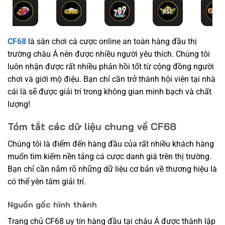
CF68
là sân chơi cá cược online an toàn hàng đầu thị
trường châu Á nên được nhiều người yêu thích. Chúng tôi
luôn nhận được rất nhiều phản hồi tốt từ cộng đồng người
chơi và giới mộ điệu. Bạn chỉ cần trở thành hội viên tại nhà
cái là sẽ được giải trí trong không gian minh bạch và chất
lượng!
Tóm tắt các dữ liệu chung về CF68
Chúng tôi là điểm đến hàng đầu của rất nhiều khách hàng
muốn tìm kiếm nền tảng cá cược danh giá trên thị trường.
Bạn chỉ cần nắm rõ những dữ liệu cơ bản về thương hiệu là
có thể yên tâm giải trí.
Nguồn gốc hình thành
Trang chủ CF68 uy tín hàng đầu tại châu Á được thành lập