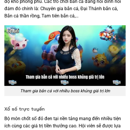
độ khó phong phú. Các trò chơi bắn cá đang nổi đình nổi
đám đó chính là: Chuyên gia bắn cá, Đại Thánh bắn cá,
Bắn cá thần rồng, Tam tiên bắn cá,…
Tham gia bắn cá với nhiều boss khủng giá trị lớn
Xổ số trực tuyến
Bộ môn chốt số đỏ đen tại nền tảng mang đến nhiều tiện
ích cùng các giá trị tiền thưởng cao. Hội viên sẽ được lựa