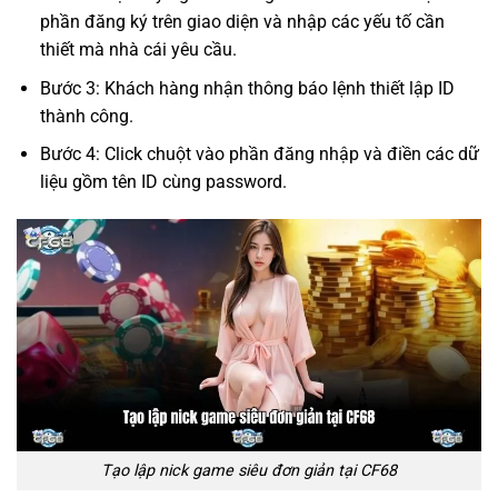
phần đăng ký trên giao diện và nhập các yếu tố cần
thiết mà nhà cái yêu cầu.
Bước 3: Khách hàng nhận thông báo lệnh thiết lập ID
thành công.
Bước 4: Click chuột vào phần đăng nhập và điền các dữ
liệu gồm tên ID cùng password.
Tạo lập nick game siêu đơn giản tại CF68