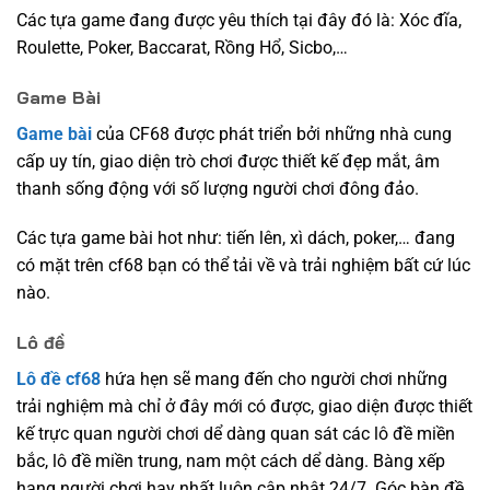
Các tựa game đang được yêu thích tại đây đó là: Xóc đĩa,
Roulette, Poker, Baccarat, Rồng Hổ, Sicbo,…
Game Bài
Game bài
của CF68 được phát triển bởi những nhà cung
cấp uy tín, giao diện trò chơi được thiết kế đẹp mắt, âm
thanh sống động với số lượng người chơi đông đảo.
Các tựa game bài hot như: tiến lên, xì dách, poker,… đang
có mặt trên cf68 bạn có thể tải về và trải nghiệm bất cứ lúc
nào.
Lô đề
Lô đề cf68
hứa hẹn sẽ mang đến cho người chơi những
trải nghiệm mà chỉ ở đây mới có được, giao diện được thiết
kế trực quan người chơi dể dàng quan sát các lô đề miền
bắc, lô đề miền trung, nam một cách dể dàng. Bàng xếp
hạng người chơi hay nhất luôn cập nhật 24/7. Góc bàn đề