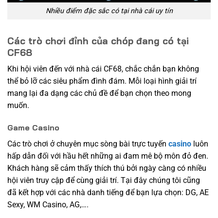
Nhiều điểm đặc sắc có tại nhà cái uy tín
Các trò chơi đỉnh của chóp đang có tại
CF68
Khi hội viên đến với nhà cái CF68, chắc chắn bạn không
thể bỏ lỡ các siêu phẩm đình đám. Mỗi loại hình giải trí
mang lại đa dạng các chủ đề để bạn chọn theo mong
muốn.
Game Casino
Các trò chơi ở chuyên mục sòng bài trực tuyến
casino
luôn
hấp dẫn đối với hầu hết những ai đam mê bộ môn đỏ đen.
Khách hàng sẽ cảm thấy thích thú bởi ngày càng có nhiều
hội viên truy cập để cùng giải trí. Tại đây chúng tôi cũng
đã kết hợp với các nhà danh tiếng để bạn lựa chọn: DG, AE
Sexy, WM Casino, AG,….